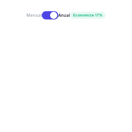
Mensal
Anual
Economize 17%
Projetos ilimitados
Todas as visualizações