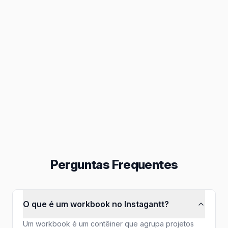
Gestão de Tarefas
Crie melhores gráficos de Gantt
Colaboração
Caixa de entrada, atribuições e outros
Relatórios
Exportar em PNG, PDF e outros
Perguntas Frequentes
O que é um workbook no Instagantt?
Um workbook é um contêiner que agrupa projetos