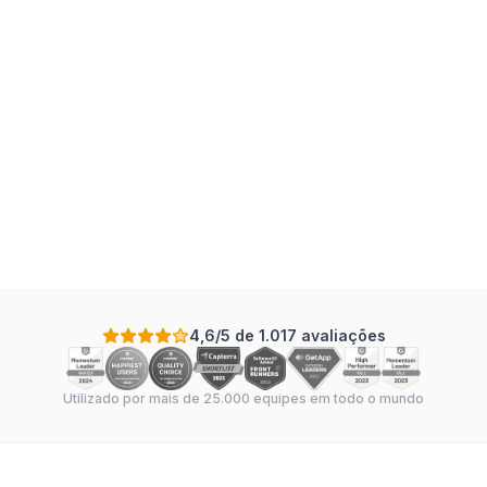
Testing
:
Rollout
:
8
tasks
·
4
sections
·
In Sync
Scale: Days
+
-
4,6/5 de 1.017 avaliações
Utilizado por mais de 25.000 equipes em todo o mundo